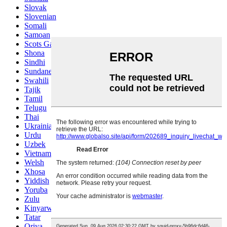
Slovak
Slovenian
Somali
Samoan
Scots Gaelic
Shona
Sindhi
Sundanese
Swahili
Tajik
Tamil
Telugu
Thai
Ukrainian
Urdu
Uzbek
Vietnamese
Welsh
Xhosa
Yiddish
Yoruba
Zulu
Kinyarwanda
Tatar
Oriya