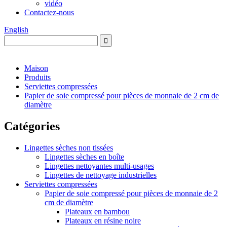
vidéo
Contactez-nous
English
Maison
Produits
Serviettes compressées
Papier de soie compressé pour pièces de monnaie de 2 cm de
diamètre
Catégories
Lingettes sèches non tissées
Lingettes sèches en boîte
Lingettes nettoyantes multi-usages
Lingettes de nettoyage industrielles
Serviettes compressées
Papier de soie compressé pour pièces de monnaie de 2
cm de diamètre
Plateaux en bambou
Plateaux en résine noire