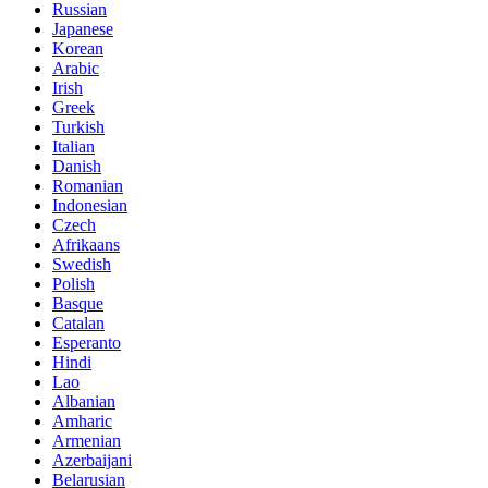
Russian
Japanese
Korean
Arabic
Irish
Greek
Turkish
Italian
Danish
Romanian
Indonesian
Czech
Afrikaans
Swedish
Polish
Basque
Catalan
Esperanto
Hindi
Lao
Albanian
Amharic
Armenian
Azerbaijani
Belarusian