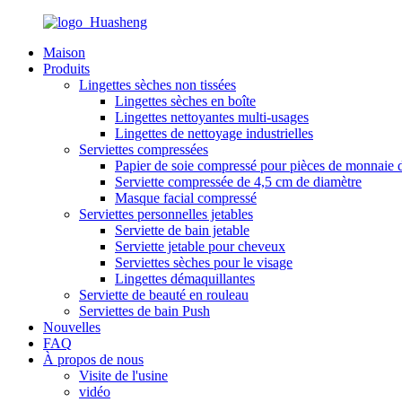
Maison
Produits
Lingettes sèches non tissées
Lingettes sèches en boîte
Lingettes nettoyantes multi-usages
Lingettes de nettoyage industrielles
Serviettes compressées
Papier de soie compressé pour pièces de monnaie 
Serviette compressée de 4,5 cm de diamètre
Masque facial compressé
Serviettes personnelles jetables
Serviette de bain jetable
Serviette jetable pour cheveux
Serviettes sèches pour le visage
Lingettes démaquillantes
Serviette de beauté en rouleau
Serviettes de bain Push
Nouvelles
FAQ
À propos de nous
Visite de l'usine
vidéo