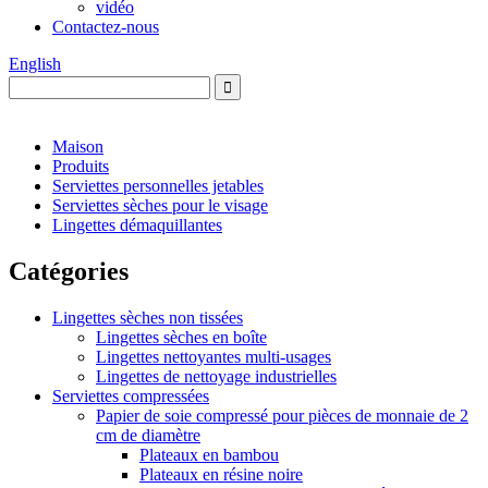
vidéo
Contactez-nous
English
Maison
Produits
Serviettes personnelles jetables
Serviettes sèches pour le visage
Lingettes démaquillantes
Catégories
Lingettes sèches non tissées
Lingettes sèches en boîte
Lingettes nettoyantes multi-usages
Lingettes de nettoyage industrielles
Serviettes compressées
Papier de soie compressé pour pièces de monnaie de 2
cm de diamètre
Plateaux en bambou
Plateaux en résine noire