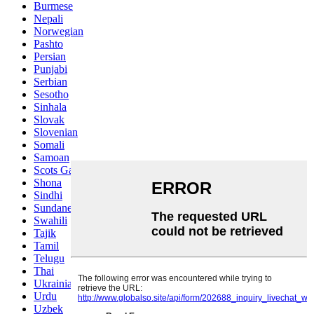
Burmese
Nepali
Norwegian
Pashto
Persian
Punjabi
Serbian
Sesotho
Sinhala
Slovak
Slovenian
Somali
Samoan
Scots Gaelic
Shona
Sindhi
Sundanese
Swahili
Tajik
Tamil
Telugu
Thai
Ukrainian
Urdu
Uzbek