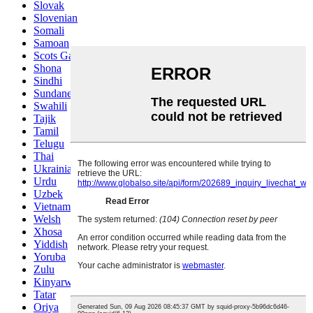
Slovak
Slovenian
Somali
Samoan
Scots Gaelic
Shona
Sindhi
Sundanese
Swahili
Tajik
Tamil
Telugu
Thai
Ukrainian
Urdu
Uzbek
Vietnamese
Welsh
Xhosa
Yiddish
Yoruba
Zulu
Kinyarwanda
Tatar
Oriya