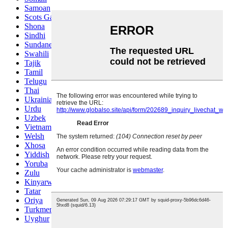
Samoan
Scots Gaelic
Shona
Sindhi
Sundanese
Swahili
Tajik
Tamil
Telugu
Thai
Ukrainian
Urdu
Uzbek
Vietnamese
Welsh
Xhosa
Yiddish
Yoruba
Zulu
Kinyarwanda
Tatar
Oriya
Turkmen
Uyghur