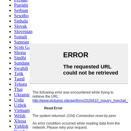
Punjabi
Serbian
Sesotho
Sinhala
Slovak
Slovenian
Somali
Samoan
Scots Gaelic
Shona
Sindhi
Sundanese
Swahili
Tajik
Tamil
Telugu
Thai
Ukrainian
Urdu
Uzbek
Vietnamese
Welsh
Xhosa
Yiddish